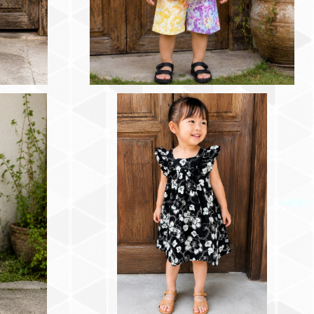
の子用セットア
バリ島プリントバティック 女の子用ワンピー
0cm）
ス（モノクロ胡蝶蘭）90~100cm
¥3,000