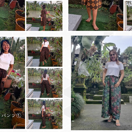
バリ島 ストレートパンツ（S~Mサイズ） 各種
バリ島 ガウチョパンツ【バリニ
lor】（緑ピンク:コット
¥4,000
¥3,500