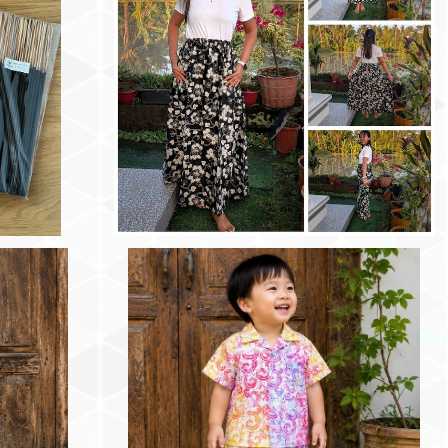
なるナチュラルお
バリ島プリントバティック ロングスカート：
ガウ入りお香-
モノクロ胡蝶蘭
¥4,500
の子用セットア
バリ島プリントバティック 男の子用セットア
〜100cm）
ップ：パステルピトロカル（90〜100cm）
¥3,000