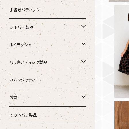
ピアス
手書きバティック
シルバー製品
ピアス
ルドラクシャ
バリ島プリン
ス（ブラッ
リング
ネックレス
バリ島バティック製品
エコバック
カムンジャティ
ガウチョパンツ
お香
サロンパンツ
お香立て
その他バリ製品