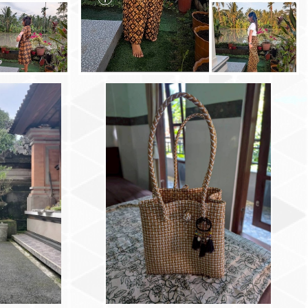
ーズお菓子co
バリ島ビニール編みバック : ベージュホワイ
ン生地）
ト＆白 チャーム付き
¥5,500