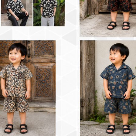
トバティック 男の子用セットア
バリ島プリントバティック 男
スブラウン（90〜120cm）
ップ：ネイビー（90〜12
¥3,000
¥3,000