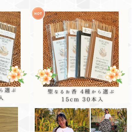
聖なるナチュラル
30本入り(15cm) バリ島聖なるナチュラルお
ガウ入りお香-
香 -高僧が作っているマジェガウ入りお香-
¥700