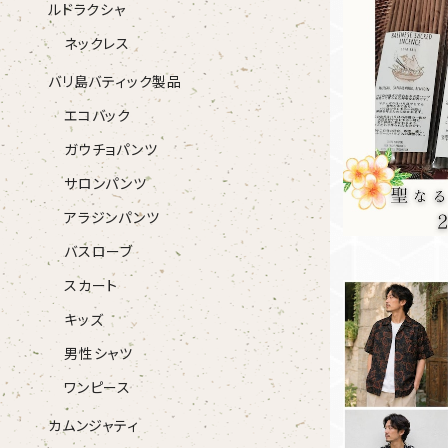
ルドラクシャ
ネックレス
30本入り(
お香 -
バリ島バティック製品
エコバック
ガウチョパンツ
サロンパンツ
アラジンパンツ
バスローブ
スカート
キッズ
男性シャツ
ワンピース
バリ島プリント
カムンジャティ